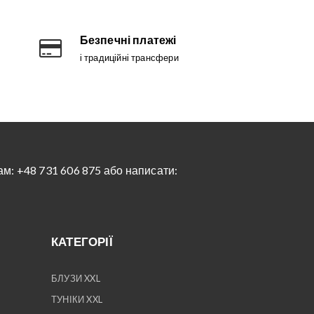
Безпечні платежі
і традиційні трансфери
м: +48 731 606 875 або написати:
КАТЕГОРІЇ
БЛУЗИ XXL
ТУНІКИ XXL