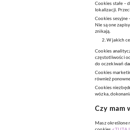
Cookies stałe – 
lokalizacji. Prz
Cookies sesyjne 
Nie są one zapisy
znikają.
W jakich c
Cookies analityc
częstotliwości o
do oczekiwań dan
Cookies marketin
również ponownem
Cookies niezbędn
wózka, dokonania 
Czy mam w
Masz określone m
cookies
<TUTAJ