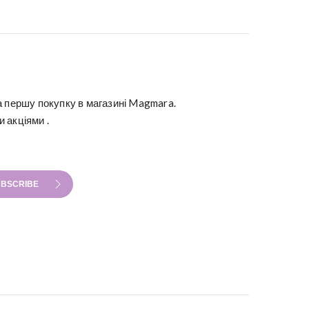
а першу покупку в магазині Magmara.
 акціями .
BSCRIBE