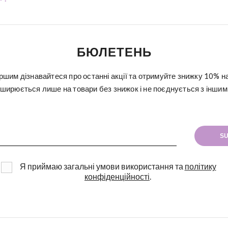
БЮЛЕТЕНЬ
ршим дізнавайтеся про останні акції та отримуйте знижку 10% н
ширюється лише на товари без знижок і не поєднується з іншими
SU
Я приймаю загальні умови використання та
політику
конфіденційності
.