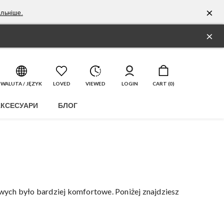
×
льніше.
×
WALUTA / JĘZYK
LOVED
VIEWED
LOGIN
CART (
0
)
АКСЕСУАРИ
БЛОГ
owych było bardziej komfortowe. Poniżej znajdziesz