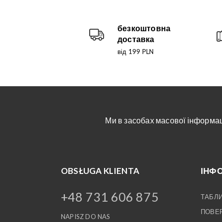
безкоштовна
доставка
від 199 PLN
Ми в засобах масової інформаці
OBSŁUGA KLIENTA
ІНФ
+48 731 606 875
ТАБЛИ
ПОВЕР
NAPISZ DO NAS