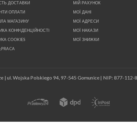
СТЬ ДОСТАВКИ
МІЙ РАХУНОК
НТИ ОПЛАТИ
МОЇ ДАНІ
ЛА МАГАЗИНУ
МОЇ АДРЕСИ
ИКА КОНФІДЕНЦІЙНОСТІ
МОЇ НАКАЗИ
YKA COOKIES
МОЇ ЗНИЖКИ
ŁPRACA
 | ul. Wojska Polskiego 94, 97-545 Gomunice | NIP: 877-112