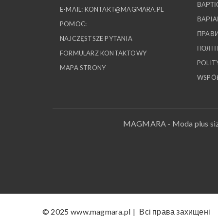
ВАРТІ
E-MAIL:
KONTAKT@MAGMARA.PL
ВАРІА
POMOC:
ПРАВИ
NAJCZĘSTSZE PYTANIA
ПОЛІТ
FORMULARZ KONTAKTOWY
POLIT
MAPA STRONY
WSPÓ
MAGMARA - Moda plus size
© 2025
www.magmara.pl
|
Всі права захищені