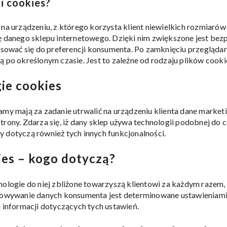
i cookies?
 na urządzeniu, z którego korzysta klient niewielkich rozmiarów
ę danego sklepu internetowego. Dzięki nim zwiększone jest be
osować się do preferencji konsumenta. Po zamknięciu przeglądark
ą po określonym czasie. Jest to zależne od rodzaju plików cooki
ie cookies
amy mają za zadanie utrwalić na urządzeniu klienta dane market
trony. Zdarza się, iż dany sklep używa technologii podobnej do 
 dotyczą również tych innych funkcjonalności.
ies – kogo dotyczą?
nologie do niej zbliżone towarzyszą klientowi za każdym razem
howywanie danych konsumenta jest determinowane ustawieniami 
j informacji dotyczących tych ustawień.