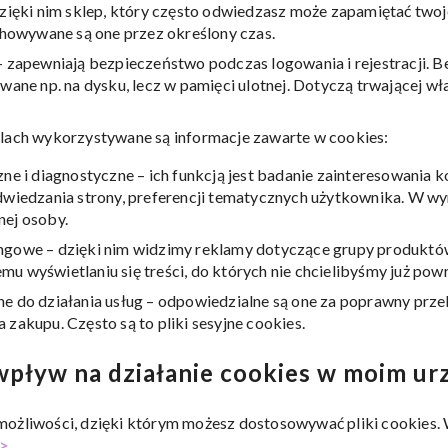
dzięki nim sklep, który często odwiedzasz może zapamiętać twoj
echowywane są one przez określony czas.
– zapewniają bezpieczeństwo podczas logowania i rejestracji. B
wane np. na dysku, lecz w pamięci ulotnej. Dotyczą trwającej wł
elach wykorzystywane są informacje zawarte w cookies:
zne i diagnostyczne – ich funkcją jest badanie zainteresowani
dwiedzania strony, preferencji tematycznych użytkownika. W wy
ej osoby.
gowe – dzięki nim widzimy reklamy dotyczące grupy produktów
u wyświetlaniu się treści, do których nie chcielibyśmy już pow
e do działania usług – odpowiedzialne są one za poprawny prze
zakupu. Często są to pliki sesyjne cookies.
pływ na działanie cookies w moim ur
ożliwości, dzięki którym możesz dostosowywać pliki cookies. W
>.