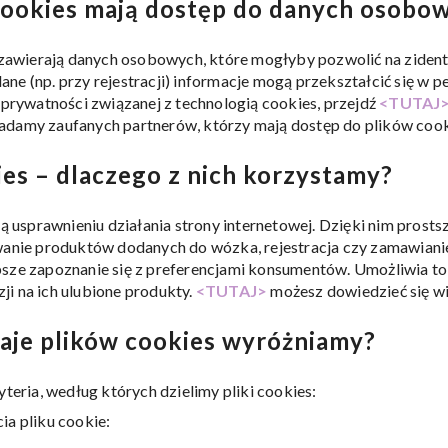
 cookies mają dostęp do danych osobo
e zawierają danych osobowych, które mogłyby pozwolić na ziden
e (np. przy rejestracji) informacje mogą przekształcić się w pe
e prywatności związanej z technologią cookies, przejdź
<TUTAJ
damy zaufanych partnerów, którzy mają dostęp do plików cookies
ies – dlaczego z nich korzystamy?
żą usprawnieniu działania strony internetowej. Dzięki nim prostsz
wanie produktów dodanych do wózka, rejestracja czy zamawianie
psze zapoznanie się z preferencjami konsumentów. Umożliwia 
i na ich ulubione produkty.
<TUTAJ>
możesz dowiedzieć się wi
zaje plików cookies wyróżniamy?
yteria, według których dzielimy pliki cookies:
ia pliku cookie: