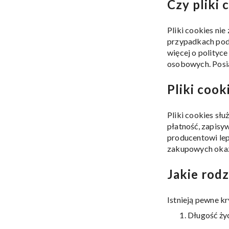
Czy pliki
Pliki cookies ni
przypadkach podan
więcej o polityc
osobowych. Posia
Pliki cook
Pliki cookies słu
płatność, zapisy
producentowi le
zakupowych okazj
Jakie rod
Istnieją pewne kr
Długość życ