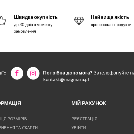
Швидка окупність
Найвища якість
до 30 днів з моменту
пропоновані продукти
замовлення
ї::
Потрібна допомога?
Зателефонуйте на
kontakt@magmara.pl
ОРМАЦІЯ
МІЙ РАХУНОК
ЦЯ РОЗМІРІВ
РЕЄСТРАЦІЯ
НЕННЯ ТА СКАРГИ
УВІЙТИ