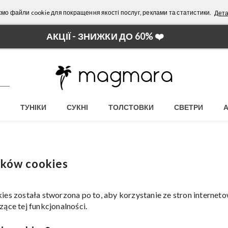
мо файли cookie для покращення якості послуг, реклами та статистики.
Дета
АКЦІЇ - ЗНИЖКИ ДО 60% ❤️
ТУНІКИ
СУКНІ
ТОЛСТОВКИ
СВЕТРИ
lików cookies
ies została stworzona po to, aby korzystanie ze stron internet
zące tej funkcjonalności.