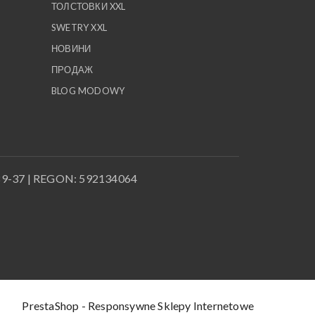
ТОЛСТОВКИ XXL
SWETRY XXL
НОВИНИ
ПРОДАЖ
BLOG MODOWY
-89-37 | REGON: 592134064
PrestaShop - Responsywne Sklepy Internetowe