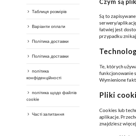
Czym są plik
Таблиця розмірів
Są to zapisywane
serwery/aplikacj
Варіанти оплати
łatwiej jest dost
przypadku znikaj
Політика доставки
Technolog
Політика доставки
Te, których używ
політика
funkcjonowanie s
конфіденційності
Wymienione fakty
політика щодо файлів
Pliki cook
cookie
Cookies lub tech
Часті запитання
aplikacje. Przec
znajdziesz więce