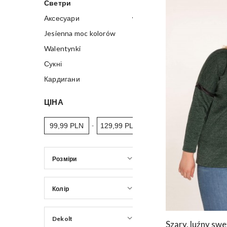
Светри
Аксесуари
Jesienna moc kolorów
Walentynki
Сукні
Кардигани
ЦІНА
-
Розміри
Колір
Dekolt
Szary, luźny sw