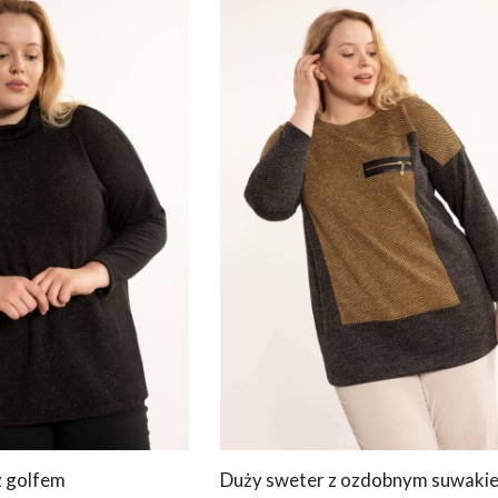
z golfem
Duży sweter z ozdobnym suwaki