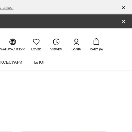
×
льніше.
×
WALUTA / JĘZYK
LOVED
VIEWED
LOGIN
CART (
0
)
АКСЕСУАРИ
БЛОГ