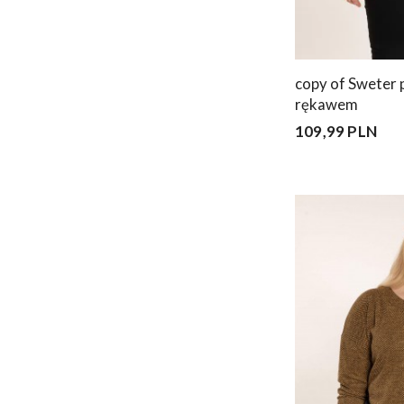
copy of Sweter p
rękawem
109,99 PLN