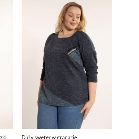
zki
Duży sweter w granacie