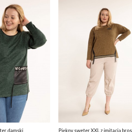
eter damski
Piękny sweter XXL z imitacją bros