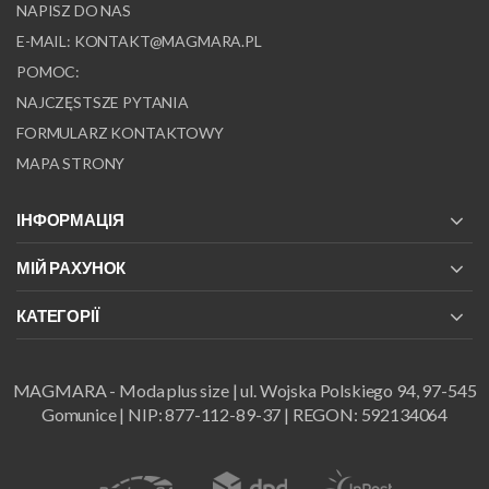
NAPISZ DO NAS
E-MAIL:
KONTAKT@MAGMARA.PL
POMOC:
NAJCZĘSTSZE PYTANIA
FORMULARZ KONTAKTOWY
MAPA STRONY
ІНФОРМАЦІЯ
МІЙ РАХУНОК
КАТЕГОРІЇ
MAGMARA - Moda plus size | ul. Wojska Polskiego 94, 97-545
Gomunice | NIP: 877-112-89-37 | REGON: 592134064