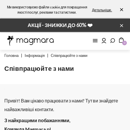
Ми використовуємо файли cookie для покращення
×
Детальніше.
якості послуг, реклами та статистики.
×
АКЦІЇ - ЗНИЖКИ ДО 60% ❤️
0
Головна
|
Інформація
|
Співпрацюйте з нами
Співпрацюйте з нами
Привіт! Вам цікаво працювати з нами? Тут ви знайдете
найважливіші контакти.
З найкращими побажаннями,
Команда Magmara.pl