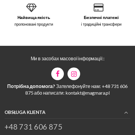
Найвища якість
Безпечні платежі
пропоновані продукти
і традиційні трансфери
Ми в засобах масової інформації::
Потрібна допомога?
Зателефонуйте нам: +48 731 606
875 або написати:
kontakt@magmara.pl
OBSŁUGA KLIENTA
+48 731 606 875