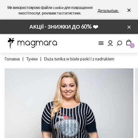
Ми використовуємо файли cookie для покращення
×
Детальніше.
якості послуг, реклами та статистики.
×
АКЦІЇ - ЗНИЖКИ ДО 60% ❤️
0
Головна
|
Туніки
|
Duża tunika w białe paski i z nadrukiem