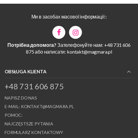
Ми в засобах масової інформації::
Потрібна допомога?
Зателефонуйте нам: +48 731 606
875 або написати:
kontakt@magmara.pl
OBSŁUGA KLIENTA
+48 731 606 875
NAPISZ DO NAS
E-MAIL:
KONTAKT@MAGMARA.PL
POMOC:
NAJCZĘSTSZE PYTANIA
FORMULARZ KONTAKTOWY