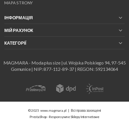
MAPA STRONY
ІНФОРМАЦІЯ
МІЙ РАХУНОК
КАТЕГОРІЇ
MAGMARA - Moda plus size | ul. Wojska Polskiego 94, 97-545
Gomunice | NIP: 877-112-89-37 | REGON: 592134064
© 2025
www.magmara.pl
|
Всі права захищені
PrestaShop - Responsywne Sklepy Internetowe