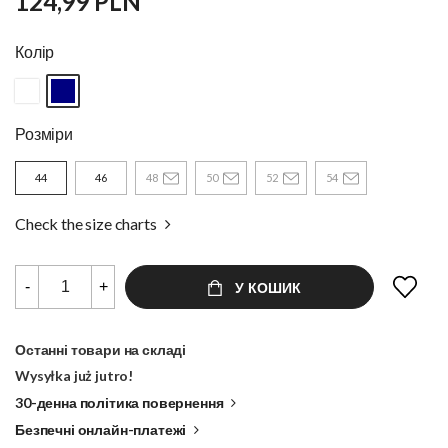
124,99 PLN
Колір
Розміри
44
46
48
50
52
54
Check the size charts
-
+
У КОШИК
Останні товари на складі
Wysyłka już jutro!
30-денна політика повернення
Безпечні онлайн-платежі