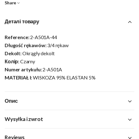
Share
Деталі товару
Reference:
2-A501A-44
Długość rękawów:
3/4 rękaw
Dekolt:
Okrągły dekolt
Колір:
Czarny
Numer artykułu:
2-A501A
MATERIAŁ I:
WISKOZA 95% ELASTAN 5%
Опис
Wysyłka i zwrot
Reviews