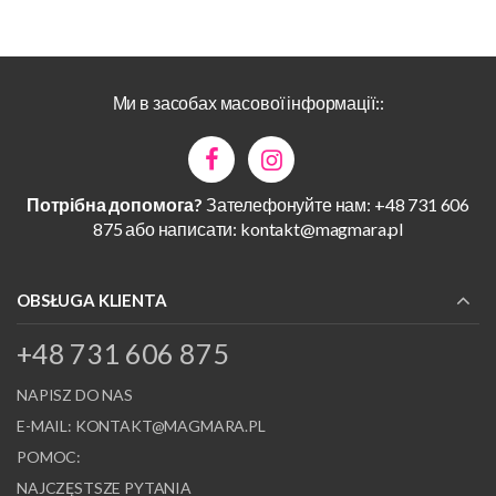
Ми в засобах масової інформації::
Потрібна допомога?
Зателефонуйте нам: +48 731 606
875 або написати:
kontakt@magmara.pl
OBSŁUGA KLIENTA
+48 731 606 875
NAPISZ DO NAS
E-MAIL:
KONTAKT@MAGMARA.PL
POMOC:
NAJCZĘSTSZE PYTANIA