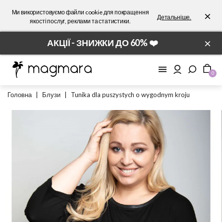
Ми використовуємо файли cookie для покращення
×
Детальніше.
якості послуг, реклами та статистики.
×
АКЦІЇ - ЗНИЖКИ ДО 60% ❤️
0
Головна
|
Блузи
|
Tunika dla puszystych o wygodnym kroju