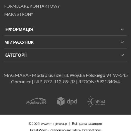
FORMULARZ KONTAKTOWY
MAPA STRONY
ІНФОРМАЦІЯ
МІЙ РАХУНОК
КАТЕГОРІЇ
MAGMARA - Moda plus size | ul. Wojska Polskiego 94, 97-545
Gomunice | NIP: 877-112-89-37 | REGON: 592134064
© 2025
www.magmara.pl
|
Всі права захищені
PrestaShop - Responsywne Sklepy Internetowe