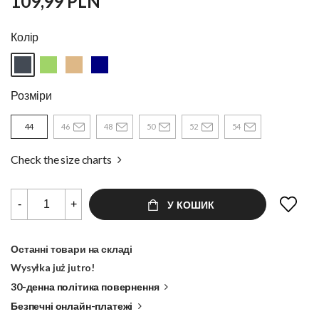
109,99 PLN
Колір
Розміри
44
46
48
50
52
54
Check the size charts
-
+
У КОШИК
Останні товари на складі
Wysyłka już jutro!
30-денна політика повернення
Безпечні онлайн-платежі