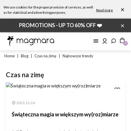
We use cookies for the proper provision of services, as well
×
Read more
as for statistical and advertising purposes.
×
PROMOTIONS - UP TO 60% OFF ❤️
0
Home
|
Blog
|
Czas na zimę
|
Najnowsze trendy
Czas na zimę
2021-11-24
Świąteczna magia w większym wy(roz)miarze