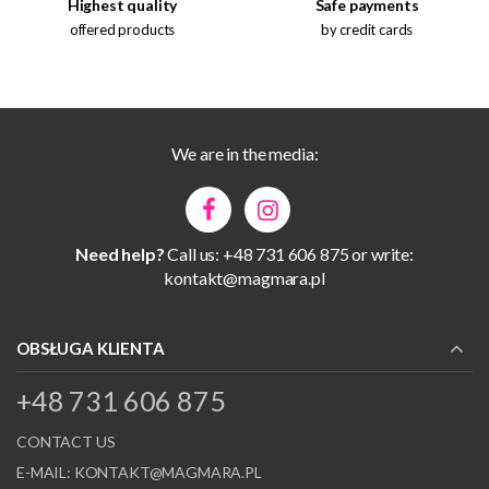
Highest quality
Safe payments
offered products
by credit cards
We are in the media:
Need help?
Call us: +48 731 606 875 or write:
kontakt@magmara.pl
OBSŁUGA KLIENTA
+48 731 606 875
CONTACT US
E-MAIL:
KONTAKT@MAGMARA.PL