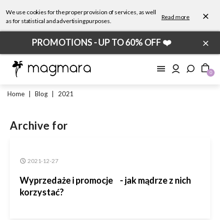
We use cookies for the proper provision of services, as well
×
Read more
as for statistical and advertising purposes.
×
PROMOTIONS - UP TO 60% OFF ❤️
0
Home
|
Blog
|
2021
Archive for
2021-12-27
Wyprzedaże i promocje - jak mądrze z nich
korzystać?