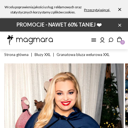
W celu poprawienia jakości usług, reklamowych oraz
×
Przeczytaj więcej.
statystycznych korzystamy z plików cookies.
×
PROMOCJE - NAWET 60% TANIEJ ❤️
0
Strona główna
|
Bluzy XXL
|
Granatowa bluza welurowa XXL