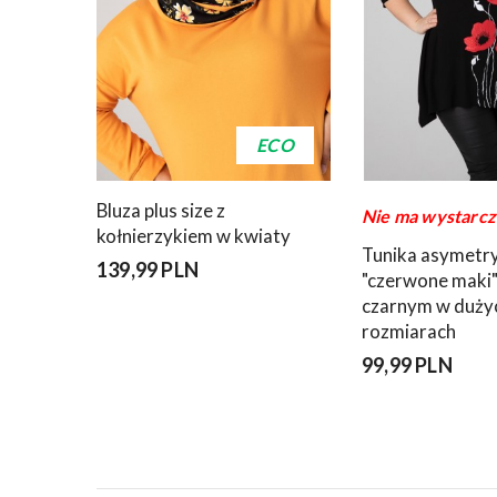
ECO
Bluza plus size z
Nie ma wystarcz
kołnierzykiem w kwiaty
Tunika asymetr
139,99 PLN
"czerwone maki"
czarnym w duży
rozmiarach
99,99 PLN