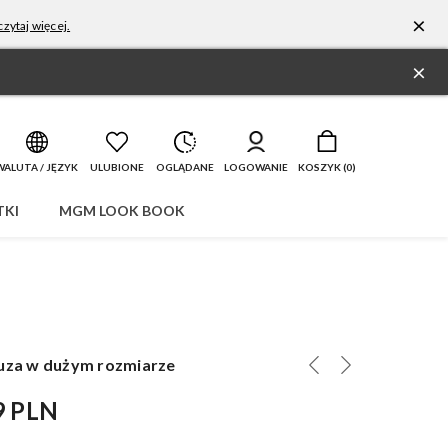
×
zytaj więcej.
×
WALUTA / JĘZYK
ULUBIONE
OGLĄDANE
LOGOWANIE
KOSZYK (
0
)
KI
MGM LOOK BOOK
luza w dużym rozmiarze
9 PLN