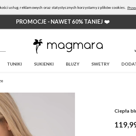
kości usług, reklamowych oraz statystycznych korzystamy z plików cookies.
Przec
PROMOCJE - NAWET 60% TANIEJ ❤️
TUNIKI
SUKIENKI
BLUZY
SWETRY
DODAT
ze
Ciepła b
119,9