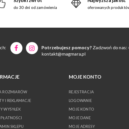
Szybki zwrot
Najwyższa jakość
do 30 dni od zamówienia
oferowanych produktó
ch:
Potrzebujesz pomocy?
Zadzwoń do nas: 
kontakt@magmara.pl
ORMACJE
MOJE KONTO
A ROZMIARÓW
REJESTRACJA
Y I REKLAMACJE
LOGOWANIE
Y WYSYŁEK
MOJE KONTO
 PŁATNOŚCI
MOJE DANE
AMIN SKLEPU
MOJE ADRESY