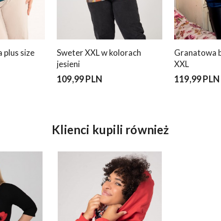
 plus size
Sweter XXL w kolorach
Granatowa b
jesieni
XXL
109,99 PLN
119,99 PLN
Klienci kupili również