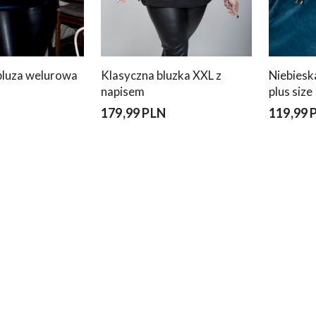
luza welurowa
Klasyczna bluzka XXL z
Niebiesk
napisem
plus size
179,99 PLN
119,99 