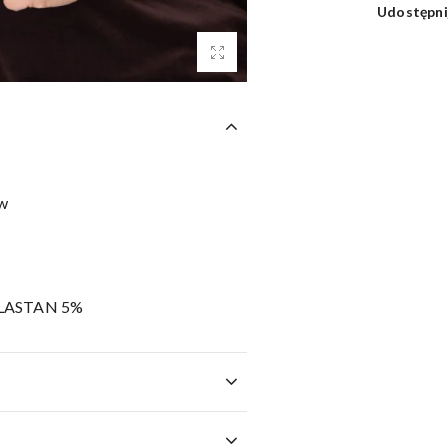
Udostępni
aw
LASTAN 5%