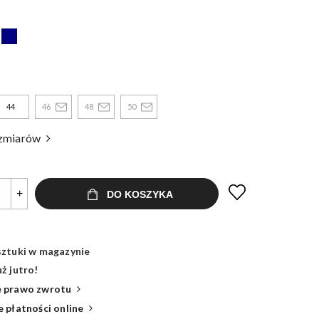
44
46
48
50
ozmiarów
+
DO KOSZYKA
sztuki w magazynie
ż jutro!
 prawo zwrotu
 płatności online