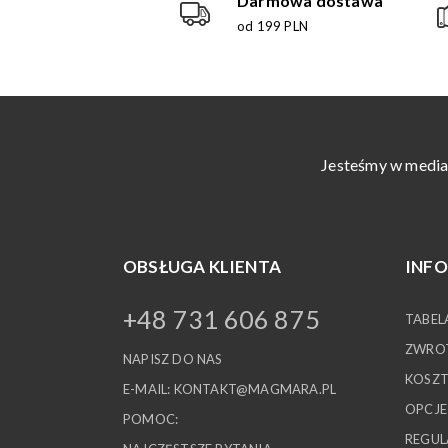
Darmowa dostawa
od 199 PLN
Jesteśmy w media
OBSŁUGA KLIENTA
INF
+48 731 606 875
TABEL
ZWROT
NAPISZ DO NAS
KOSZT
E-MAIL:
KONTAKT@MAGMARA.PL
OPCJE
POMOC:
REGUL