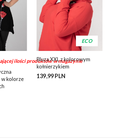
ECO
Bluza XXL z kolorowym
ającej ilości produktów w magazynie
kołnierzykiem
yczna
139,99 PLN
 w kolorze
ch