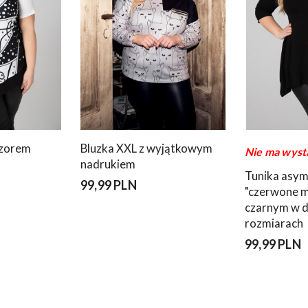
wzorem
Bluzka XXL z wyjątkowym
Nie ma wyst
nadrukiem
Tunika asy
99,99 PLN
"czerwone m
czarnym w 
rozmiarach
99,99 PLN