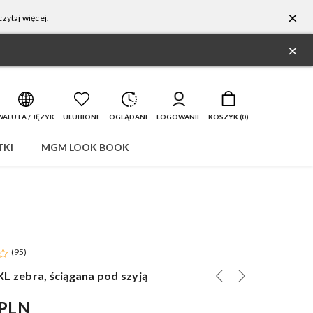
×
zytaj więcej.
×
WALUTA / JĘZYK
ULUBIONE
OGLĄDANE
LOGOWANIE
KOSZYK (
0
)
KI
MGM LOOK BOOK
(
95
)
L zebra, ściągana pod szyją
 PLN