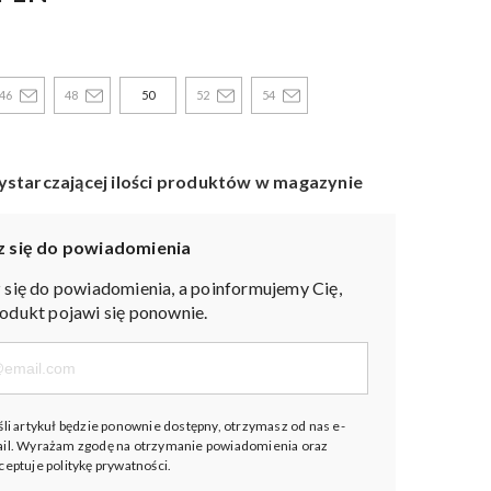
46
48
50
52
54
ystarczającej ilości produktów w magazynie
z się do powiadomienia
 się do powiadomienia, a poinformujemy Cię,
odukt pojawi się ponownie.
śli artykuł będzie ponownie dostępny, otrzymasz od nas e-
il. Wyrażam zgodę na otrzymanie powiadomienia oraz
ceptuje
politykę prywatności
.