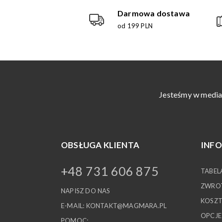
Darmowa dostawa
od 199 PLN
Jesteśmy w media
OBSŁUGA KLIENTA
INF
+48 731 606 875
TABEL
ZWROT
NAPISZ DO NAS
KOSZT
E-MAIL:
KONTAKT@MAGMARA.PL
OPCJE
POMOC: