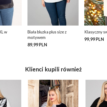
XL w
Biała bluzka plus size z
Klasyczny s
motywem
99,99 PLN
89,99 PLN
Klienci kupili również