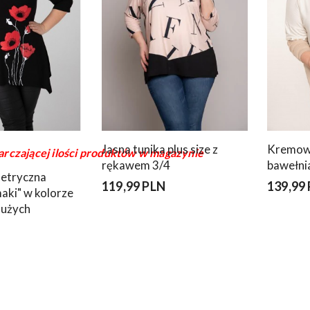
Jasna tunika plus size z
Kremow
arczającej ilości produktów w magazynie
rękawem 3/4
bawełni
metryczna
119,99 PLN
139,99
aki" w kolorze
dużych