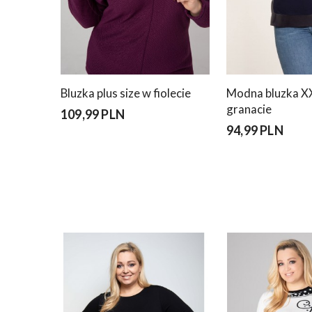
Bluzka plus size w fiolecie
Modna bluzka X
granacie
109,99 PLN
94,99 PLN