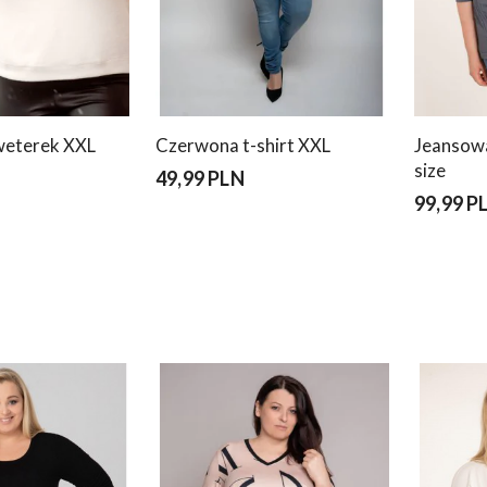
weterek XXL
Czerwona t-shirt XXL
Jeansowa
size
49,99 PLN
99,99 P