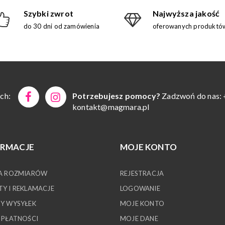
Szybki zwrot
Najwyższa jakość
do 30 dni od zamówienia
oferowanych produktó
ch:
Potrzebujesz pomocy?
Zadzwoń do nas: 
kontakt@magmara.pl
ORMACJE
MOJE KONTO
A ROZMIARÓW
REJESTRACJA
Y I REKLAMACJE
LOGOWANIE
Y WYSYŁEK
MOJE KONTO
 PŁATNOŚCI
MOJE DANE