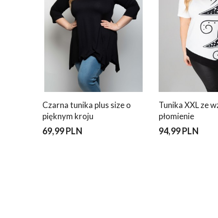
Czarna tunika plus size o
Tunika XXL ze 
pięknym kroju
płomienie
69,99 PLN
94,99 PLN