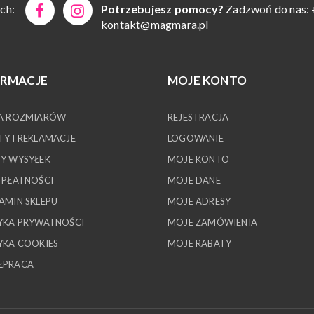
ch:
Potrzebujesz pomocy?
Zadzwoń do nas: 
kontakt@magmara.pl
ORMACJE
MOJE KONTO
A ROZMIARÓW
REJESTRACJA
Y I REKLAMACJE
LOGOWANIE
Y WYSYŁEK
MOJE KONTO
 PŁATNOŚCI
MOJE DANE
AMIN SKLEPU
MOJE ADRESY
YKA PRYWATNOŚCI
MOJE ZAMÓWIENIA
YKA COOKIES
MOJE RABATY
ŁPRACA