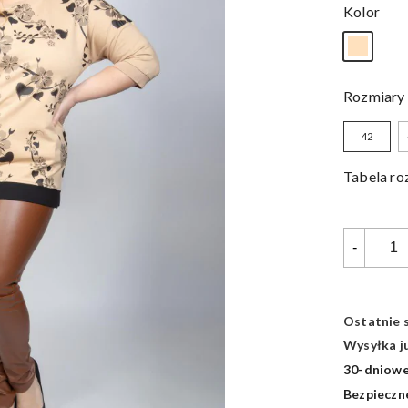
Kolor
Rozmiary
42
Tabela r
-
Ostatnie 
Wysyłka ju
30-dniowe
Bezpieczne