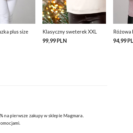
ka plus size
Klasyczny sweterek XXL
Różowa b
99,99 PLN
94,99 P
10% na pierwsze zakupy w sklepie Magmara.
romocjami.