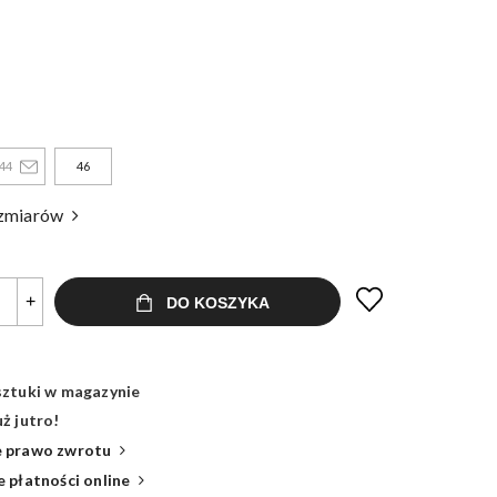
44
46
ozmiarów
+
DO KOSZYKA
sztuki w magazynie
ż jutro!
 prawo zwrotu
 płatności online