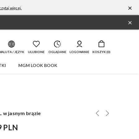
×
zytaj więcej.
×
WALUTA / JĘZYK
ULUBIONE
OGLĄDANE
LOGOWANIE
KOSZYK (
0
)
KI
MGM LOOK BOOK
L w jasnym brązie
9 PLN