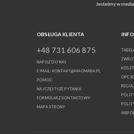
Jesteśmy w media
OBSŁUGA KLIENTA
INF
+48 731 606 875
TABEL
ZWROT
NAPISZ DO NAS
KOSZT
E-MAIL:
KONTAKT@MAGMARA.PL
OPCJE
POMOC:
REGUL
NAJCZĘSTSZE PYTANIA
POLIT
FORMULARZ KONTAKTOWY
POLIT
MAPA STRONY
WSPÓ