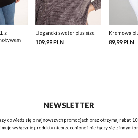
L z
Elegancki sweter plus size
Kremowa bluz
 motywem
109,99 PLN
89,99 PLN
NEWSLETTER
rwszy dowiedz się o najnowszych promocjach oraz otrzymaj rabat 
jmuje wyłącznie produkty nieprzecenione i nie łączy się z innymi p